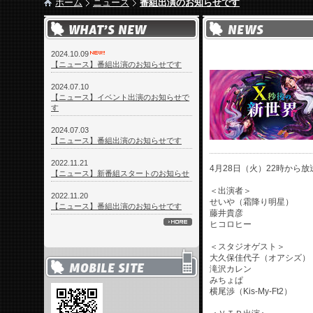
ホーム
ニュース
番組出演のお知らせです
2024.10.09
【ニュース】番組出演のお知らせです
2024.07.10
【ニュース】イベント出演のお知らせで
す
2024.07.03
【ニュース】番組出演のお知らせです
2022.11.21
4月28日（火）22時から
【ニュース】新番組スタートのお知らせ
＜出演者＞
2022.11.20
せいや（霜降り明星）
【ニュース】番組出演のお知らせです
藤井貴彦
ヒコロヒー
＜スタジオゲスト＞
大久保佳代子（オアシズ）
滝沢カレン
みちょぱ
横尾渉（Kis-My-Ft2）