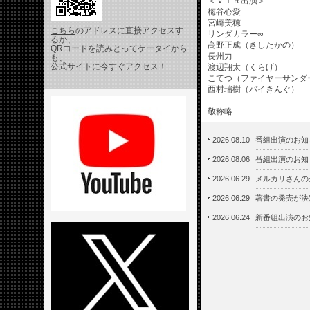
＜ＶＴＲ出演＞
梅谷心愛
宮崎美穂
こちら
のアドレスに直接アクセスす
リンダカラー∞
るか、
高野正成（きしたかの）
QRコードを読みとってケータイから
長州力
も、
公式サイトに今すぐアクセス！
渡辺翔太（くらげ）
こてつ（ファイヤーサンダ
西村瑞樹（バイきんぐ）
敬称略
2026.08.10
番組出演のお知
2026.08.06
番組出演のお知
2026.06.29
メルカリさんの
2026.06.29
著書の発売が決
2026.06.24
新番組出演のお