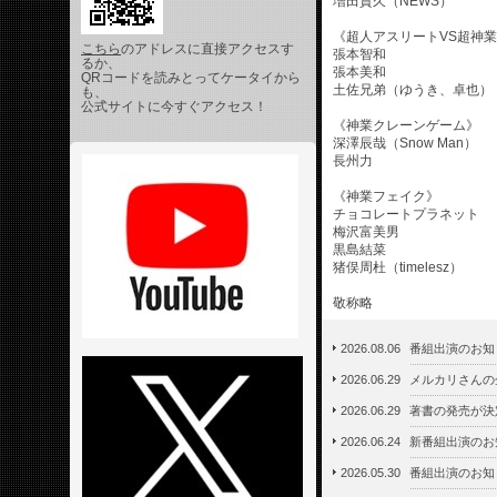
増田貴久（NEWS）
《超人アスリートVS超神
こちら
のアドレスに直接アクセスす
張本智和
るか、
張本美和
QRコードを読みとってケータイから
土佐兄弟（ゆうき、卓也）
も、
公式サイトに今すぐアクセス！
《神業クレーンゲーム》
深澤辰哉（Snow Man）
長州力
《神業フェイク》
チョコレートプラネット
梅沢富美男
黒島結菜
猪俣周杜（timelesz）
敬称略
2026.08.06
番組出演のお知
2026.06.29
メルカリさんの
2026.06.29
著書の発売が決
2026.06.24
新番組出演のお
2026.05.30
番組出演のお知